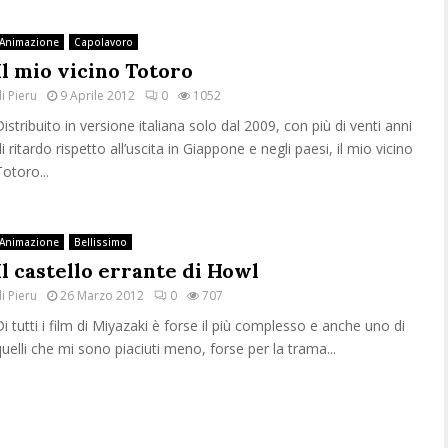
Animazione
Capolavoro
Il mio vicino Totoro
di
Pieru
9 Aprile 2012
0
1052
Distribuito in versione italiana solo dal 2009, con più di venti anni
i ritardo rispetto all’uscita in Giappone e negli paesi, il mio vicino
Totoro...
Animazione
Bellissimo
Il castello errante di Howl
di
Pieru
26 Marzo 2012
0
707
Di tutti i film di Miyazaki è forse il più complesso e anche uno di
quelli che mi sono piaciuti meno, forse per la trama...