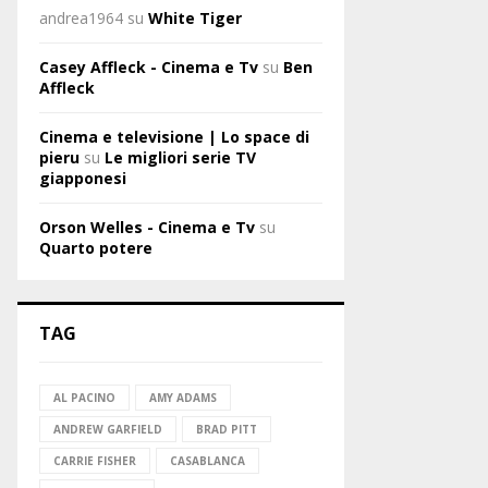
andrea1964
su
White Tiger
Casey Affleck - Cinema e Tv
su
Ben
Affleck
Cinema e televisione | Lo space di
pieru
su
Le migliori serie TV
giapponesi
Orson Welles - Cinema e Tv
su
Quarto potere
TAG
AL PACINO
AMY ADAMS
ANDREW GARFIELD
BRAD PITT
CARRIE FISHER
CASABLANCA