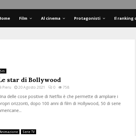
Home
Film
Al cinema
Protagonisti
Il ranking 
Siti
Le star di Bollywood
di
Pieru
20 Agosto 2021
0
758
Una delle cose positive di Netflix è che permette di ampliare i
propri orizzonti, dopo 100 anni di film di Hollywood, 50 di serie
americane...
Animazione
Serie TV