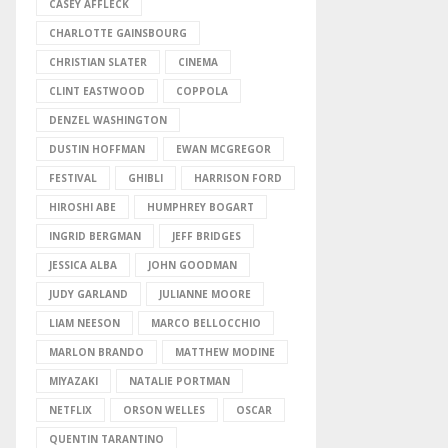
CASEY AFFLECK
CHARLOTTE GAINSBOURG
CHRISTIAN SLATER
CINEMA
CLINT EASTWOOD
COPPOLA
DENZEL WASHINGTON
DUSTIN HOFFMAN
EWAN MCGREGOR
FESTIVAL
GHIBLI
HARRISON FORD
HIROSHI ABE
HUMPHREY BOGART
INGRID BERGMAN
JEFF BRIDGES
JESSICA ALBA
JOHN GOODMAN
JUDY GARLAND
JULIANNE MOORE
LIAM NEESON
MARCO BELLOCCHIO
MARLON BRANDO
MATTHEW MODINE
MIYAZAKI
NATALIE PORTMAN
NETFLIX
ORSON WELLES
OSCAR
QUENTIN TARANTINO