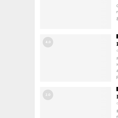
g
4.0
2.0