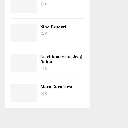
0
Nino Besozzi
0
Lo chiamavano Jeeg
Robot
0
Akira Kurosawa
0