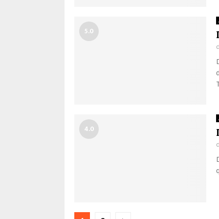
5.0
d
4.0