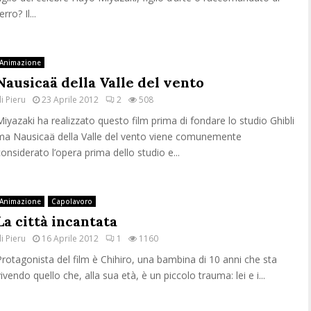
erro? Il...
Animazione
Nausicaä della Valle del vento
di
Pieru
23 Aprile 2012
2
508
Miyazaki ha realizzato questo film prima di fondare lo studio Ghibli
ma Nausicaä della Valle del vento viene comunemente
considerato l’opera prima dello studio e...
Animazione
Capolavoro
La città incantata
di
Pieru
16 Aprile 2012
1
1160
Protagonista del film è Chihiro, una bambina di 10 anni che sta
ivendo quello che, alla sua età, è un piccolo trauma: lei e i...