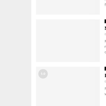
f
5.0
v