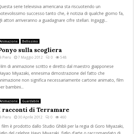
Questa serie televisiva americana sta riscuotendo un
notevolissimo successo tanto che, è notizia di qualche giorno fa,
li attori arriveranno a guadagnare cifre stellari. Ingaggi...
Animazione
Bellissimo
Ponyo sulla scogliera
di
Pieru
7 Maggio 2012
0
548
Film di animazione scritto e diretto dal maestro giapponese
Hayao Miyazaki, ennesima dimostrazione del fatto che
animazione non significa necessariamente cartone animato, film
per bambini...
Animazione
Guardabile
I racconti di Terramare
di
Pieru
30 Aprile 2012
0
460
Il film è prodotto dallo Studio Ghibli per la regia di Goro Miyazaki,
figlio del celebre Hayo Miyazaki, figlio d’arte o raccomandato di