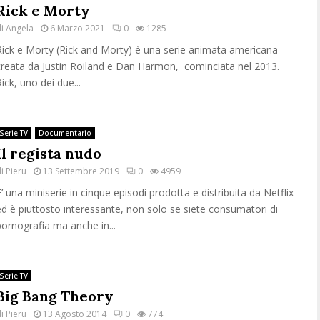
Rick e Morty
di
Angela
6 Marzo 2021
0
1285
Rick e Morty (Rick and Morty) è una serie animata americana
creata da Justin Roiland e Dan Harmon, cominciata nel 2013.
ick, uno dei due...
Serie TV
Documentario
Il regista nudo
di
Pieru
13 Settembre 2019
0
4959
E’ una miniserie in cinque episodi prodotta e distribuita da Netflix
ed è piuttosto interessante, non solo se siete consumatori di
pornografia ma anche in...
Serie TV
Big Bang Theory
di
Pieru
13 Agosto 2014
0
774