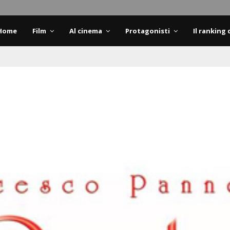
Home
Film
Al cinema
Protagonisti
Il ranking 