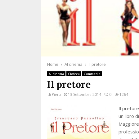
Home
Al cinema
Il pretore
Al cinema
Ciofeca
Commedia
Il pretore
di
Pieru
13 Settembre 2014
0
1264
Il pretor
un libro d
Maggiore 
professio