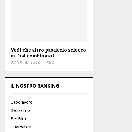
:
C
H
Vedi che altro pasticcio sciocco
mi hai combinato?
25 Febbraio 2011
0
IL NOSTRO RANKING
Capolavoro
Bellissimo
Bel Film
Guardabile