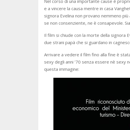
Nel corso di una importante cause è proprio i
e a vincere la causa mentre in casa Vanghetta
signora Evelina non provano nemmeno più a
se non consenziente, ne è consapevole. Siamo
Il film si chiude con la morte della signora
due strani papà che si guardano in cagnesco
Arrivare a vedere il film fino alla fine è s
sexy degli anni ’70 senza essere nè sexy nè 
questa immagine: