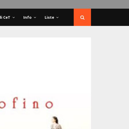
di CeT
Info
Liste