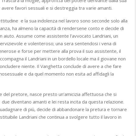
i. Trascura la moglie, approfitta del potere derivante dalla sua
 avere favori sessuali e si destreggia tra varie amanti.
ettitudine e la sua indolenza nel lavoro sono seconde solo alla
anza, ha almeno la capacità di rendersene conto e decide di
un aiuto. Assume come assistente l’avvocato Landriani, un
ervizievole e volenteroso; una sera sentendosi i vena di
enerose e forse per mettere alla prova il suo assistente, il
ccompagna il Landriani in un bordello locale ma il giovane non
concludere niente. Il Vanghetta conclude di avere a che fare
mosessuale e da quel momento non esita ad affidagli la
lie del pretore, nasce presto un’amicizia affettuosa che si
I due diventano amanti e lei resta incita da questa relazione.
guadagnare di più, decide di abbandonare la pretura e tornare
tituibile Landriani che continua a svolgere tutto il lavoro in