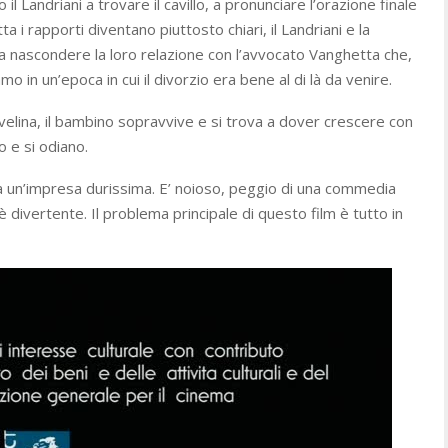
l Landriani a trovare il cavillo, a pronunciare l’orazione finale
 i rapporti diventano piuttosto chiari, il Landriani e la
 nascondere la loro relazione con l’avvocato Vanghetta che,
 in un’epoca in cui il divorzio era bene al di là da venire.
 Evelina, il bambino sopravvive e si trova a dover crescere con
 e si odiano.
tata un’impresa durissima. E’ noioso, peggio di una commedia
divertente. Il problema principale di questo film è tutto in