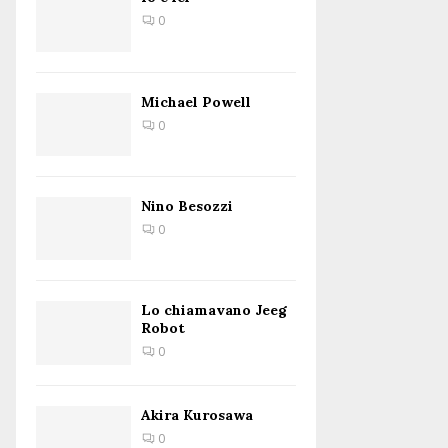
0
Michael Powell
0
Nino Besozzi
0
Lo chiamavano Jeeg
Robot
0
Akira Kurosawa
0