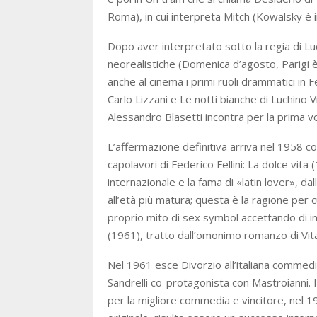
Roma), in cui interpreta Mitch (Kowalsky è 
Dopo aver interpretato sotto la regia di L
neorealistiche (Domenica d’agosto, Parigi è
anche al cinema i primi ruoli drammatici in 
Carlo Lizzani e Le notti bianche di Luchino V
Alessandro Blasetti incontra per la prima v
L’affermazione definitiva arriva nel 1958 co
capolavori di Federico Fellini: La dolce vita
internazionale e la fama di «latin lover», da
all’età più matura; questa è la ragione per c
proprio mito di sex symbol accettando di int
(1961), tratto dall’omonimo romanzo di Vita
Nel 1961 esce Divorzio all’italiana commedi
Sandrelli co-protagonista con Mastroianni. I
per la migliore commedia e vincitore, nel 1