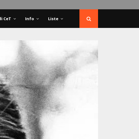
di CeT
Info
Liste