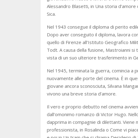
Alessandro Blasetti, in Una storia d’amore 
Sica.
Nel 1943 consegue il diploma di perito edile 
Dopo aver conseguito il diploma, lavora co
quello di Firenze all’Istituto Geografico Mi
Todt. A causa della fusione, Mastroianni si 
vista di un suo ulteriore trasferimento in G
Nel 1945, terminata la guerra, comincia a p
nuovamente alle porte del cinema. È in ques
giovane ancora sconosciuta, Silvana Mangano
vivono una breve storia d’amore.
Il vero e proprio debutto nel cinema avviene
dall’omonimo romanzo di Victor Hugo. Nello
dapprima in compagnie di dilettanti. Viene n
professionista, in Rosalinda o Come vi pi
e poi in Un tram che si chiama Desiderio d