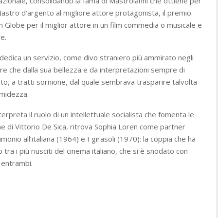
nazionale, consolidando la fama di Mastroianni che ottiene per
Nastro d’argento al migliore attore protagonista, il premio
n Globe per il miglior attore in un film commedia o musicale e
re.
dedica un servizio, come divo straniero più ammirato negli
ltre che dalla sua bellezza e da interpretazioni sempre di
ato, a tratti sornione, dal quale sembrava trasparire talvolta
imidezza.
erpreta il ruolo di un intellettuale socialista che fomenta le
one di Vittorio De Sica, ritrova Sophia Loren come partner
monio all’italiana (1964) e I girasoli (1970): la coppia che ha
 tra i più riusciti del cinema italiano, che si è snodato con
i entrambi.