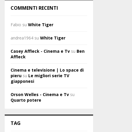
COMMENTI RECENTI
Fabio
su
White Tiger
andrea1964
su
White Tiger
Casey Affleck - Cinema e Tv
su
Ben
Affleck
Cinema e televisione | Lo space di
pieru
su
Le migliori serie TV
giapponesi
Orson Welles - Cinema e Tv
su
Quarto potere
TAG