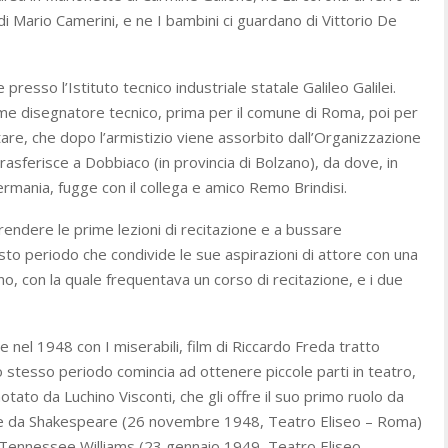
di Mario Camerini, e ne I bambini ci guardano di Vittorio De
presso l’Istituto tecnico industriale statale Galileo Galilei.
me disegnatore tecnico, prima per il comune di Roma, poi per
litare, che dopo l’armistizio viene assorbito dall’Organizzazione
trasferisce a Dobbiaco (in provincia di Bolzano), da dove, in
ermania, fugge con il collega e amico Remo Brindisi.
rendere le prime lezioni di recitazione e a bussare
to periodo che condivide le sue aspirazioni di attore con una
, con la quale frequentava un corso di recitazione, e i due
 nel 1948 con I miserabili, film di Riccardo Freda tratto
 stesso periodo comincia ad ottenere piccole parti in teatro,
otato da Luchino Visconti, che gli offre il suo primo ruolo da
ace da Shakespeare (26 novembre 1948, Teatro Eliseo – Roma)
i Tennessee Williams (23 gennaio 1949, Teatro Eliseo –