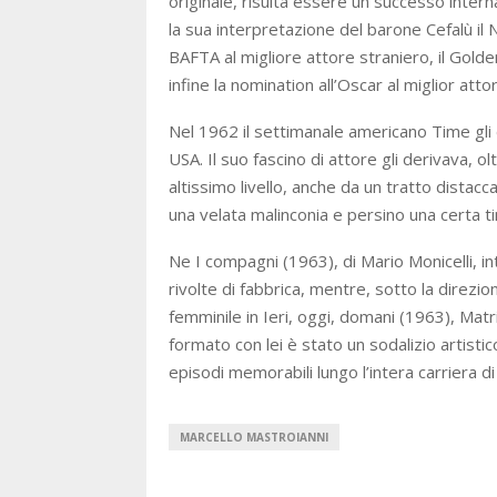
originale, risulta essere un successo inter
la sua interpretazione del barone Cefalù il 
BAFTA al migliore attore straniero, il Golde
infine la nomination all’Oscar al miglior atto
Nel 1962 il settimanale americano Time gli 
USA. Il suo fascino di attore gli derivava, o
altissimo livello, anche da un tratto distacc
una velata malinconia e persino una certa t
Ne I compagni (1963), di Mario Monicelli, int
rivolte di fabbrica, mentre, sotto la direzi
femminile in Ieri, oggi, domani (1963), Matri
formato con lei è stato un sodalizio artistico
episodi memorabili lungo l’intera carriera d
MARCELLO MASTROIANNI