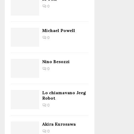
0
Michael Powell
0
Nino Besozzi
0
Lo chiamavano Jeeg
Robot
0
Akira Kurosawa
0