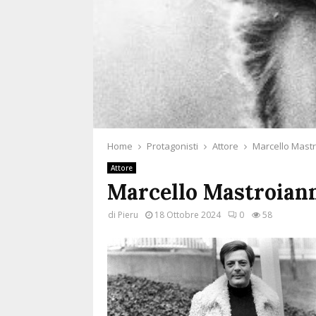
Home
Protagonisti
Attore
Marcello Mastr
Attore
Marcello Mastroian
di
Pieru
18 Ottobre 2024
0
58