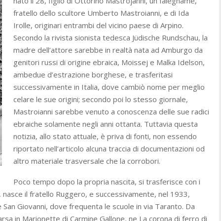
nato il 28, figlio di Ottorino Mastrojanni, un falegname,
fratello dello scultore Umberto Mastroianni, e di Ida
Irolle, originari entrambi del vicino paese di Arpino.
Secondo la rivista sionista tedesca Jüdische Rundschau, la
madre dell’attore sarebbe in realtà nata ad Amburgo da
genitori russi di origine ebraica, Moissej e Malka Idelson,
ambedue d’estrazione borghese, e trasferitasi
successivamente in Italia, dove cambiò nome per meglio
celare le sue origini; secondo poi lo stesso giornale,
Mastroianni sarebbe venuto a conoscenza delle sue radici
ebraiche solamente negli anni ottanta. Tuttavia questa
notizia, allo stato attuale, è priva di fonti, non essendo
riportato nell’articolo alcuna traccia di documentazioni od
altro materiale trasversale che la corrobori.
Poco tempo dopo la propria nascita, si trasferisce con i
 nasce il fratello Ruggero, e successivamente, nel 1933,
 San Giovanni, dove frequenta le scuole in via Taranto. Da
sa in Marionette di Carmine Gallone, ne La corona di ferro di