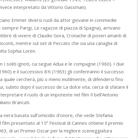
invece interpretato da Vittorio Gassman).
uciano Emmer diversi ruoli da attor giovane in commedie
 sempre Parigi, Le ragazze di piazza di Spagna), arrivano
Febbre di vivere di Claudio Gora, Cronache di poveri amanti di
isconti, mentre sul set di Peccato che sia una canaglia di
olta Sophia Loren.
n I soliti ignoti, cui segue Adua e le compagne (1960). I due
 (1960) e il successivo 8½ (1963) gli conferiranno il successo
lla quale cercherà, più o meno inutilmente, di difendersi fino
ui, subito dopo il successo de La dolce vita, cerca di sfatare il
erpretare il ruolo di un impotente nel film Il bell’Antonio
liano Brancati.
a nera basata sull’omicidio d’onore, che vede Stefania
l film presentato al 15º Festival di Cannes ottiene il premio
963, di un Premio Oscar per la migliore sceneggiatura