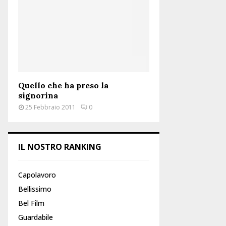
:
C
H
Quello che ha preso la
signorina
25 Febbraio 2011
0
IL NOSTRO RANKING
Capolavoro
Bellissimo
Bel Film
Guardabile