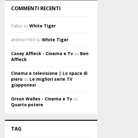
COMMENTI RECENTI
Fabio
su
White Tiger
andrea1964
su
White Tiger
Casey Affleck - Cinema e Tv
su
Ben
Affleck
Cinema e televisione | Lo space di
pieru
su
Le migliori serie TV
giapponesi
Orson Welles - Cinema e Tv
su
Quarto potere
TAG