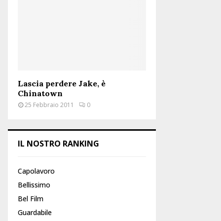
:
C
H
Lascia perdere Jake, è
Chinatown
25 Febbraio 2011
0
IL NOSTRO RANKING
Capolavoro
Bellissimo
Bel Film
Guardabile