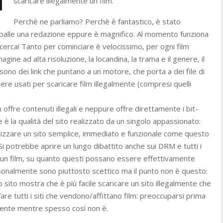
scaricare illegalmente un film.
Perchè ne parliamo? Perchè è fantastico, è stato
 spalle una redazione eppure è magnifico. Al momento funziona
icerca! Tanto per cominciare è velocissimo, per ogni film
ine ad alta risoluzione, la locandina, la trama e il genere, il
sono dei link che puntano a un motore, che porta a dei file di
e usati per scaricare film illegalmente (compresi quelli
offre contenuti illegali e neppure offre direttamente i bit-
è la qualità del sito realizzato da un singolo appassionato:
lizzare un sito semplice, immediato e funzionale come questo
 potrebbe aprire un lungo dibattito anche sui DRM e tutti i
a un film, su quanto questi possano essere effettivamente
rsonalmente sono piuttosto scettico ma il punto non è questo:
 sito mostra che è più facile scaricare un sito illegalmente che
e tutti i siti che vendono/affittano film: preoccuparsi prima
cliente mentre spesso così non è.