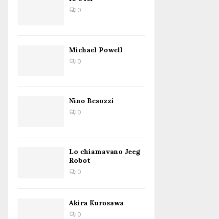
0
Michael Powell
0
Nino Besozzi
0
Lo chiamavano Jeeg
Robot
0
Akira Kurosawa
0