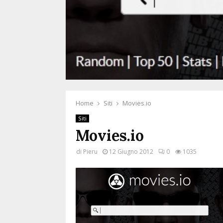
Home
Siti
Movies.io
Siti
Movies.io
di
Pieru
12 Giugno 2012
0
1035