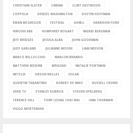
CHRISTIAN SLATER
CINEMA
CLINT EASTWOOD
COPPOLA
DENZEL WASHINGTON
DUSTIN HOFFMAN
EWAN MCGREGOR
FESTIVAL
GHIBLI
HARRISON FORD
HIROSHI ABE
HUMPHREY BOGART
INGRID BERGMAN
JEFF BRIDGES
JESSICA ALBA
JOHN GOODMAN
JUDY GARLAND
JULIANNE MOORE
LIAM NEESON
MARCO BELLOCCHIO
MARLON BRANDO
MATTHEW MODINE
MIYAZAKI
NATALIE PORTMAN
NETFLIX
ORSON WELLES
OSCAR
QUENTIN TARANTINO
ROBERT DE NIRO
RUSSELL CROWE
SERIE TV
STANLEY KUBRICK
STEVEN SPIELBERG
TERENCE HILL
TONY LEUNG CHIU WAI
UMA THURMAN
VIGGO MORTENSEN