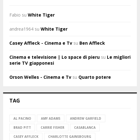
Fabio
su
White Tiger
andrea1964
su
White Tiger
Casey Affleck - Cinema e Tv
su
Ben Affleck
Cinema e televisione | Lo space di pieru
su
Le migliori
serie TV giapponesi
Orson Welles - Cinema e Tv
su
Quarto potere
TAG
AL PACINO
AMY ADAMS
ANDREW GARFIELD
BRAD PITT
CARRIE FISHER
CASABLANCA
CASEY AFFLECK
CHARLOTTE GAINSBOURG