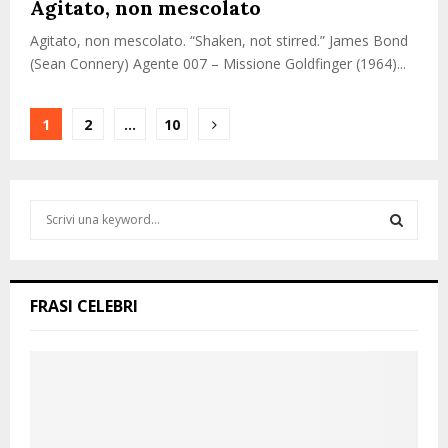
Agitato, non mescolato
Agitato, non mescolato. “Shaken, not stirred.” James Bond
(Sean Connery) Agente 007 – Missione Goldfinger (1964)...
Paginazione
1
2
…
10
degli
articoli
S
e
a
S
r
c
E
FRASI CELEBRI
h
f
A
o
r
R
:
C