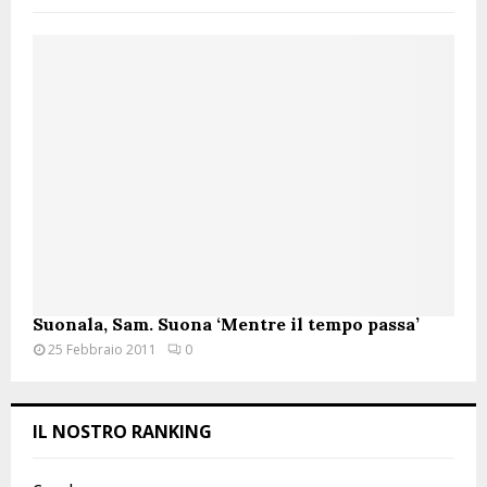
f
A
o
r
R
:
C
H
Suonala, Sam. Suona ‘Mentre il tempo passa’
25 Febbraio 2011
0
IL NOSTRO RANKING