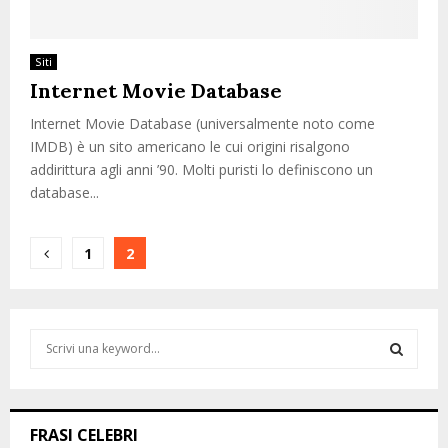
Siti
Internet Movie Database
Internet Movie Database (universalmente noto come
IMDB) è un sito americano le cui origini risalgono
addirittura agli anni ’90. Molti puristi lo definiscono un
database...
Paginazione
1
2
degli
articoli
S
e
a
S
r
c
E
FRASI CELEBRI
h