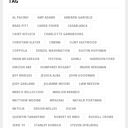
TAG
AL PACINO
AMY ADAMS
ANDREW GARFIELD
BRAD PITT
CARRIE FISHER
CASABLANCA
CASEY AFFLECK
CHARLOTTE GAINSBOURG
CHRISTIAN SLATER
CINEMA
CLINT EASTWOOD
COPPOLA
DENZEL WASHINGTON
DUSTIN HOFFMAN
EWAN MCGREGOR
FESTIVAL
GHIBLI
HARRISON FORD
HIROSHI ABE
HUMPHREY BOGART
INGRID BERGMAN
JEFF BRIDGES
JESSICA ALBA
JOHN GOODMAN
JUDY GARLAND
JULIANNE MOORE
LIAM NEESON
MARCO BELLOCCHIO
MARLON BRANDO
MATTHEW MODINE
MIYAZAKI
NATALIE PORTMAN
NETFLIX
ORSON WELLES
OSCAR
QUENTIN TARANTINO
ROBERT DE NIRO
RUSSELL CROWE
SERIE TV
STANLEY KUBRICK
STEVEN SPIELBERG